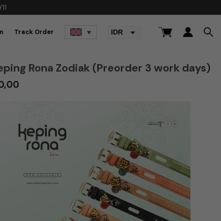
n
Track Order
IDR
USD
ping Rona Zodiak (Preorder 3 work days)
Price
0,00
range:
Rp 5.000,00
through
Rp 35.000,00