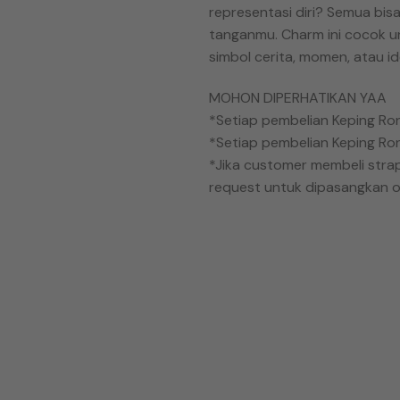
representasi diri? Semua bisa
tanganmu. Charm ini cocok unt
simbol cerita, momen, atau id
MOHON DIPERHATIKAN YAA
*Setiap pembelian Keping R
*Setiap pembelian Keping Ro
*Jika customer membeli stra
request untuk dipasangkan o