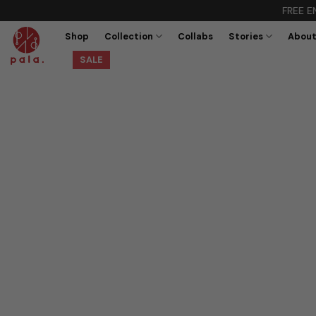
Skip
FREE ENGRAVE 
to
Shop
Collection
Collabs
Stories
Abou
content
SALE