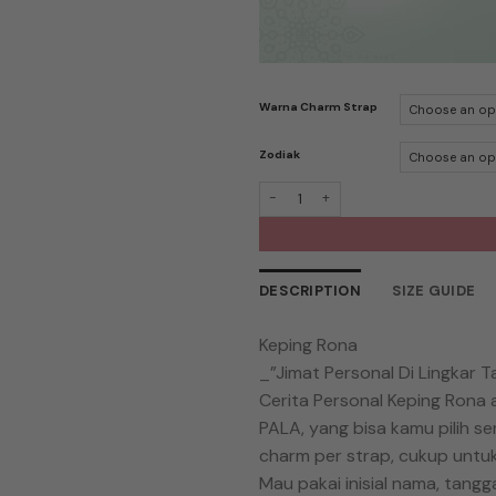
Warna Charm Strap
Zodiak
PALA Charm Strap Keping Rona Zodi
DESCRIPTION
SIZE GUIDE
Keping Rona
_”Jimat Personal Di Lingkar 
Cerita Personal Keping Rona
PALA, yang bisa kamu pilih se
charm per strap, cukup untuk 
Mau pakai inisial nama, tang