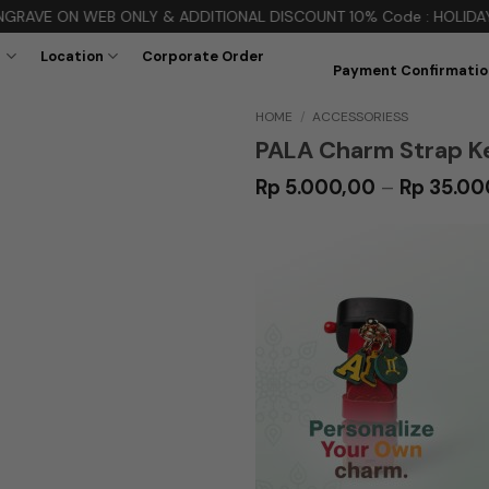
ON WEB ONLY & ADDITIONAL DISCOUNT 10% Code : HOLIDAY11
t
Location
Corporate Order
Payment Confirmatio
HOME
/
ACCESSORIESS
PALA Charm Strap Ke
Rp
5.000,00
–
Rp
35.00