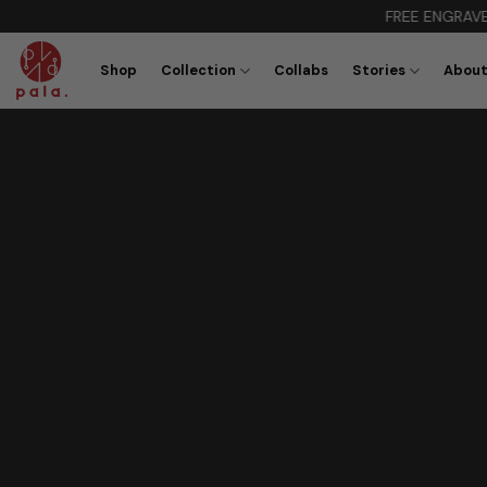
Skip
FREE ENGRAVE ON WEB ONLY
to
content
Shop
Collection
Collabs
Stories
About