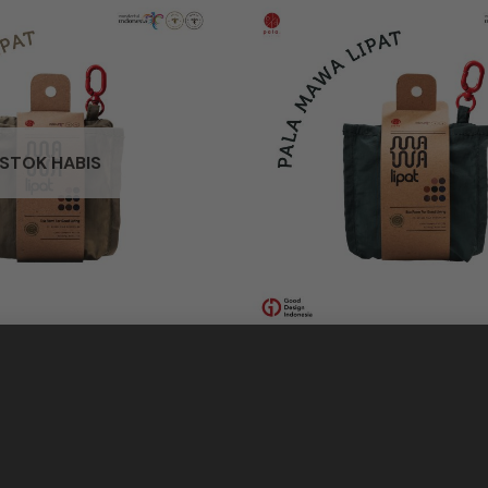
STOK HABIS
ACCESSORIESS
ACCESSORIESS
 Mawa Lipat Stone
PALA Mawa Lipat Pur
p
249.000,00
Rp
249.000,00