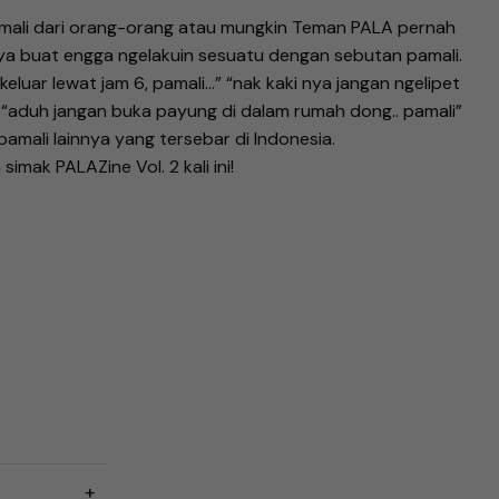
amali dari orang-orang atau mungkin Teman PALA pernah
ya buat engga ngelakuin sesuatu dengan sebutan pamali.
keluar lewat jam 6, pamali…” “nak kaki nya jangan ngelipet
.” “aduh jangan buka payung di dalam rumah dong.. pamali”
amali lainnya yang tersebar di Indonesia.
simak PALAZine Vol. 2 kali ini!