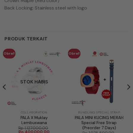
Crown: Maple (Red color)
Back Locking: Stainless steel with logo
PRODUK TERKAIT
Obral!
Obral!
STOK HABIS
COLLABORATION
BUNDLING SPECIAL STRAP
PALA X Muklay
PALA MINI KUCING MERAH
Lembuswana
Special Free Strap
(Preorder 7 Days)
Rp
1.127.000,00
Harga
Harga
Rp
400.000,00