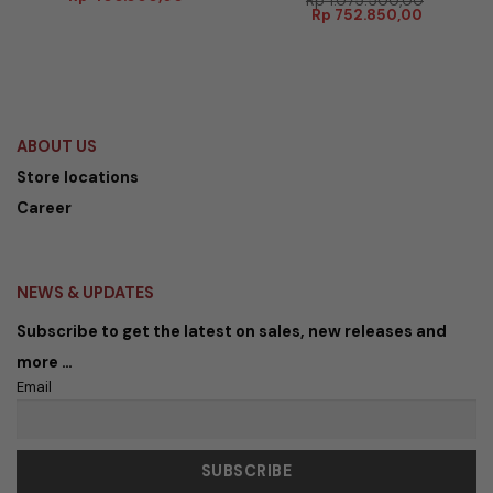
Rp
1.075.500,00
aslinya
saat
Harga
Harga
Rp
752.850,00
adalah:
ini
aslinya
saat
070,00.
Rp 1.127.000,00.
adalah:
adalah:
ini
Rp 400.000,00.
Rp 1.075.500,00.
adalah:
Rp 752.85
ABOUT US
Store locations
Career
NEWS & UPDATES
Subscribe to get the latest on sales, new releases and
more …
Email