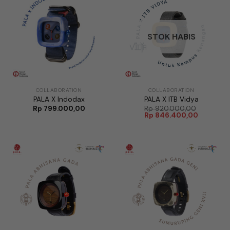
STOK HABIS
COLLABORATION
COLLABORATION
PALA X Indodax
PALA X ITB Vidya
Rp
799.000,00
Rp
920.000,00
Harga
Harga
Rp
846.400,00
aslinya
saat
adalah:
ini
Rp 920.000,00.
adalah:
Rp 846.4