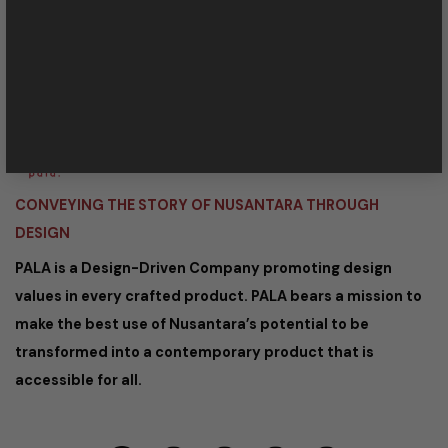
40161 Indonesia
+62 22 203 5262
CONVEYING THE STORY OF NUSANTARA THROUGH
DESIGN
PALA is a Design-Driven Company promoting design
values in every crafted product. PALA bears a mission to
make the best use of Nusantara’s potential to be
transformed into a contemporary product that is
accessible for all.