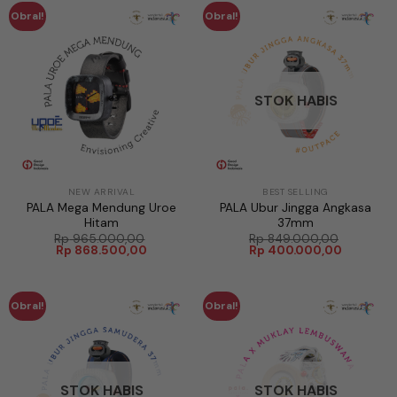
Obral!
Obral!
STOK HABIS
NEW ARRIVAL
BEST SELLING
PALA Mega Mendung Uroe
PALA Ubur Jingga Angkasa
Hitam
37mm
Rp
965.000,00
Rp
849.000,00
Harga
Harga
Harga
Harga
Rp
868.500,00
Rp
400.000,00
aslinya
saat
aslinya
saat
adalah:
ini
adalah:
ini
Rp 965.000,00.
adalah:
Rp 849.000,00.
adalah:
Rp 868.500,00.
Rp 400.0
Obral!
Obral!
STOK HABIS
STOK HABIS