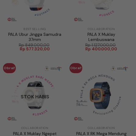
BEST SELLING
COLLABORATION
PALA Ubur Jingga Samudra
PALA X Muklay
37mm
Lembuswana
Rp
849.000,00
Rp
1.127.000,00
Harga
Harga
Harga
Harga
Rp
577.320,00
Rp
400.000,00
aslinya
saat
aslinya
saat
adalah:
ini
adalah:
ini
Rp 849.000,00.
adalah:
Rp 1.127.000,00.
adalah:
Rp 577.320,00.
Rp 400.0
Obral!
Obral!
STOK HABIS
COLLABORATION
COLLABORATION
PALA X Muklay Ngepet
PALA X RK Mega Mendung