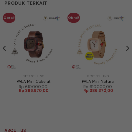
PRODUK TERKAIT
Obral!
Obral!
BEST SELLING
BEST SELLING
PALA Mini Cokelat
PALA Mini Natural
Rp
610.000,00
Rp
610.000,00
Harga
Harga
Harga
Harga
Rp
396.970,00
Rp
386.370,00
aslinya
saat
aslinya
saat
adalah:
ini
adalah:
ini
Rp 610.000,00.
adalah:
Rp 610.000,00.
adalah:
470,00.
Rp 396.970,00.
Rp 386.37
ABOUT US