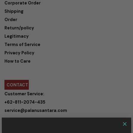
Corporate Order
Shipping
Order
Return/policy
Legitimacy
Terms of Service
Privacy Policy
How to Care
CONTACT
Customer Service:
+62-811-2074-435
service@palanusantara.com
×
Kaum Cipaganti 44/35A Bandung,
40161 Indonesia