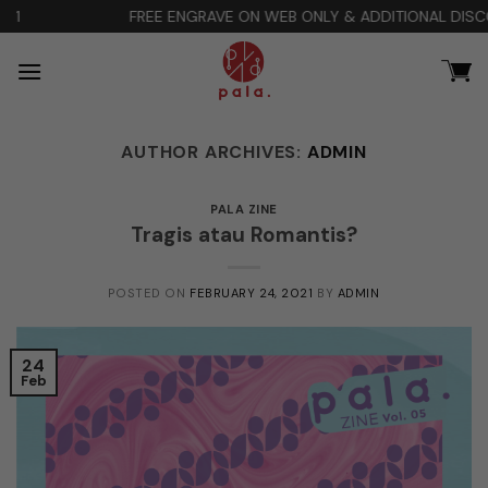
Skip
E ENGRAVE ON WEB ONLY & ADDITIONAL DISCOUNT 10% Code : HOLI
to
content
AUTHOR ARCHIVES:
ADMIN
PALA ZINE
Tragis atau Romantis?
POSTED ON
FEBRUARY 24, 2021
BY
ADMIN
24
Feb