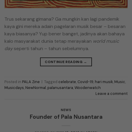
Trus sekarang gimana? Ga mungkin kan lagi pandemik
kaya gini mereka adain pagelaran musik besar – besaran
kaya biasanya? Yup bener banget, jadinya akan bahaya
kalo masyarakat dunia tetap merayakan
world music
day
seperti tahun – tahun sebelumnya.
CONTINUE READING
→
Posted in
PALA Zine
|
Tagged
celebrate
,
Covid-19
,
hari musik
,
Music
,
Musicdays
,
NewNormal
,
palanusantara
,
Woodenwatch
Leave a comment
NEWS
Founder of Pala Nusantara