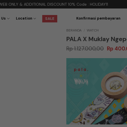
 & ADDITIONAL DISCOUNT 10% Code : HOLIDAY11
 Us
Location
Konfirmasi pembayaran
SALE
BERANDA
/
WATCH
PALA X Muklay Ngep
Harga
Rp
1.127.000,00
Rp
400.
aslinya
adalah:
Rp 1.127