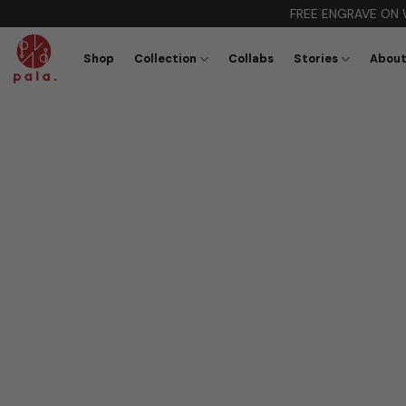
Skip
FREE ENGRAVE ON WEB ONLY
to
content
Shop
Collection
Collabs
Stories
About