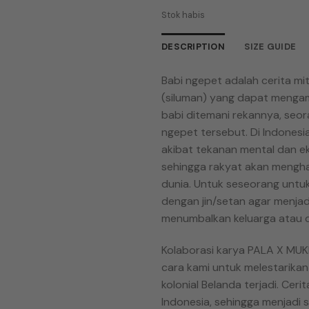
Stok habis
DESCRIPTION
SIZE GUIDE
Babi ngepet adalah cerita mi
(siluman) yang dapat mengam
babi ditemani rekannya, seor
ngepet tersebut. Di Indonesia
akibat tekanan mental dan ek
sehingga rakyat akan mengh
dunia. Untuk seseorang untuk
dengan jin/setan agar menjad
menumbalkan keluarga atau di
Kolaborasi karya PALA X MUKL
cara kami untuk melestarikan 
kolonial Belanda terjadi. Cer
Indonesia, sehingga menjadi s